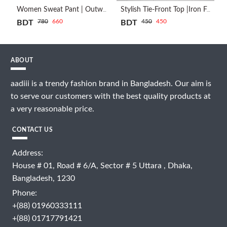
Women Sweat Pant | Outwear | Maroon
Stylish Tie-Front Top |Iron Free | Coffee Been
780
660
450
450
BDT
BDT
BDT
ABOUT
aadiii is a trendy fashion brand in Bangladesh. Our aim is
to serve our customers with the best quality products at
a very reasonable price.
CONTACT US
Address:
House # 01, Road # 6/A, Sector # 5 Uttara , Dhaka,
Bangladesh, 1230
Phone:
+(88) 01960333111
+(88) 01717791421