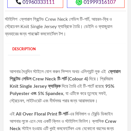
01960333111
01999316107
স্টাইলিশ ফ্লোরাল প্রিন্টেড Crew Neck লেডিস টি-শার্ট, আয়রন-ফ্রি ও
স্ট্রেচেবল Knit Single Jersey ফ্যাব্রিকে তৈরি। ডেইলি ও ক্যাজুয়াল
ব্যবহারের জন্য পারফেক্ট কমফোর্টেবল টপ।
DESCRIPTION
আপনার দৈনন্দিন স্টাইলে যোগ করুন সিম্পল অথচ এলিগ্যান্ট লুক এই
ফ্লোরাল
প্রিন্টেড লেডিস Crew Neck টি-শার্ট (Colour 4)
দিয়ে। প্রিমিয়াম
Knit Single Jersey ফ্যাব্রিক
দিয়ে তৈরি এই টি-শার্টে রয়েছে
95%
Polyester এবং 5% Spandex
, যা এটিকে করে তুলেছে সফট,
স্ট্রেচেবল, লাইটওয়েট এবং দীর্ঘসময় পরার জন্য আরামদায়ক।
এই
All Over Floral Print টি-শার্ট
-এর মিনিমাল ও ট্রেন্ডি ডিজাইন
আপনার লুকে এনে দেয় একটি ক্লিন ও স্টাইলিশ ফিনিশ। ক্লাসিক
Crew
Neck
স্টাইল হওয়ায় এটি খুবই কমফোর্টেবল এবং যেকোনো বয়সের জন্য