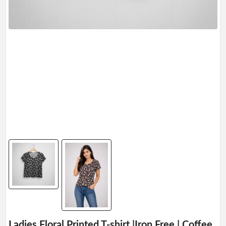
Profile
Logout
Ladies Floral Printed T-shirt |Iron Free | Coffee