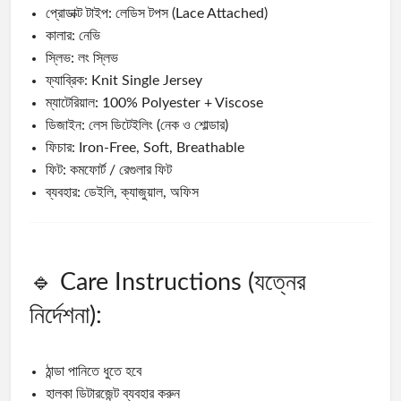
প্রোডাক্ট টাইপ: লেডিস টপস (Lace Attached)
কালার: নেভি
স্লিভ: লং স্লিভ
ফ্যাব্রিক: Knit Single Jersey
ম্যাটেরিয়াল: 100% Polyester + Viscose
ডিজাইন: লেস ডিটেইলিং (নেক ও শোল্ডার)
ফিচার: Iron-Free, Soft, Breathable
ফিট: কমফোর্ট / রেগুলার ফিট
ব্যবহার: ডেইলি, ক্যাজুয়াল, অফিস
🔹 Care Instructions (যত্নের
নির্দেশনা):
ঠান্ডা পানিতে ধুতে হবে
হালকা ডিটারজেন্ট ব্যবহার করুন