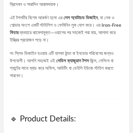
ব্রিদেবল ও সারাদিন আরামদায়ক।
এই টপসটির বিশেষ আকর্ষণ হলো এর
লেস অ্যাটাচড ডিজাইন
, যা নেক ও
শোল্ডার অংশে একটি স্টাইলিশ ও ফেমিনিন লুক যোগ করে। এর
Iron-Free
ফিচার
ব্যবহারে ঝামেলামুক্ত—ওয়াশের পর সহজেই পরা যায়, আলাদা করে
ইস্ত্রির প্রয়োজন পড়ে না।
লং স্লিভ ডিজাইন হওয়ায় এটি হালকা ঠান্ডা বা ইনডোর পরিবেশের জন্যও
উপযোগী। আপনি সহজেই এই
লেডিস ক্যাজুয়াল টপস
জিন্স, লেগিংস বা
প্যান্টের সাথে ম্যাচ করে অফিস, আউটিং বা ডেইলি ইউজে স্টাইল করতে
পারবেন।
🔹 Product Details: