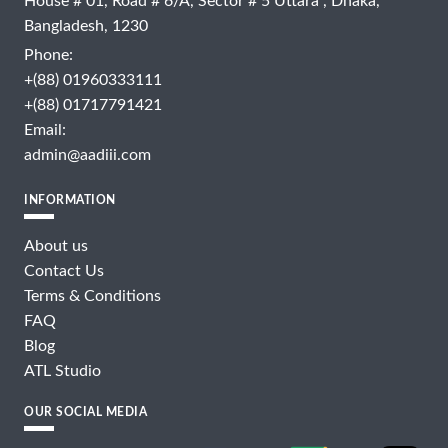
House # 01, Road # 6/A, Sector # 5 Uttara , Dhaka,
Bangladesh, 1230
Phone:
+(88) 01960333111
+(88) 01717791421
Email:
admin@aadiii.com
INFORMATION
About us
Contact Us
Terms & Conditions
FAQ
Blog
ATL Studio
OUR SOCIAL MEDIA