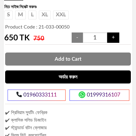
নিচে সাইজ সিলেক্ট করুনঃ
S
M
L
XL
XXL
Product Code : 21-033-00050
650
TK
-
+
750
Add to Cart
অর্ডার করুন
01960333111
01999316107
✔️ প্রিমিয়াম স্যুটিং ফেব্রিক
✔️ ক্লাসিক সলিড ডিজাইন
✔️ স্ট্যান্ডার্ড বাটন ক্লোজার
✔️ স্লিম ফিট, কমফোর্টেবল