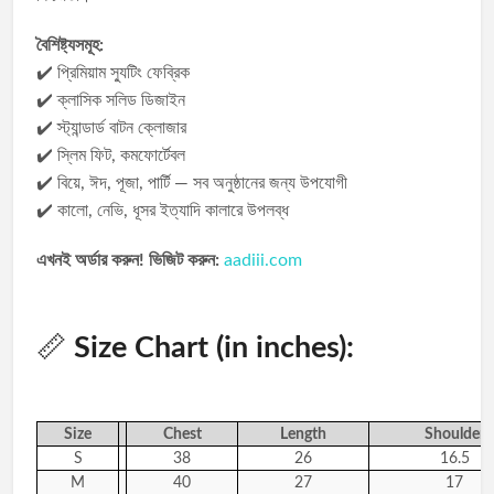
বৈশিষ্ট্যসমূহ:
✔️ প্রিমিয়াম স্যুটিং ফেব্রিক
✔️ ক্লাসিক সলিড ডিজাইন
✔️ স্ট্যান্ডার্ড বাটন ক্লোজার
✔️ স্লিম ফিট, কমফোর্টেবল
✔️ বিয়ে, ঈদ, পূজা, পার্টি — সব অনুষ্ঠানের জন্য উপযোগী
✔️ কালো, নেভি, ধূসর ইত্যাদি কালারে উপলব্ধ
এখনই অর্ডার করুন! ভিজিট করুন:
aadiii.com
📏
Size Chart (in inches):
Size
Chest
Length
Shoulder
S
38
26
16.5
M
40
27
17