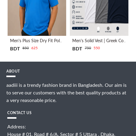
Men's Plus Size Dry Fit Polo Shirt | Ocean Blue
Men's Solid Vest | Greek Collection
850
625
750
550
BDT
BDT
ABOUT
aadiii is a trendy fashion brand in Bangladesh. Our aim is
to serve our customers with the best quality products at
a very reasonable price.
CONTACT US
Address:
House # 01, Road # 6/A, Sector # 5 Uttara , Dhaka,