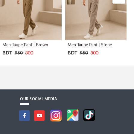
wn
Men Taupe Pant | Stone
BDT
950
800
BDT
850
625
OUR SOCIAL MEDIA