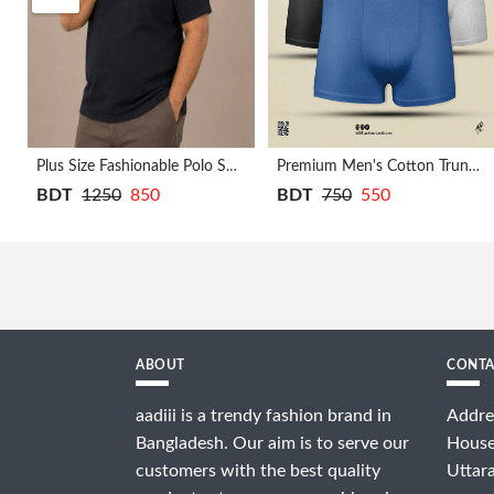
Plus Size Fashionable Polo Shirt - Black
Premium Men's Cotton Trunk Boxer-CK
BDT
750
550
BDT
1250
850
ABOUT
CONTA
aadiii is a trendy fashion brand in
Addre
Bangladesh. Our aim is to serve our
House
customers with the best quality
Uttar