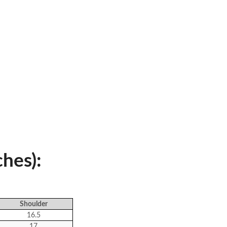
ches):
Shoulder
16.5
17