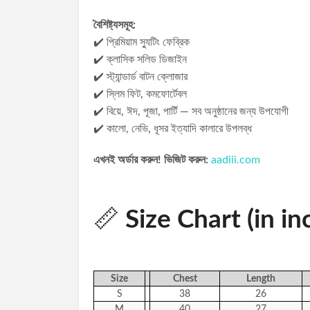
বৈশিষ্ট্যসমূহ:
✔️ প্রিমিয়াম স্যুটিং ফেব্রিক
✔️ ক্লাসিক সলিড ডিজাইন
✔️ স্ট্যান্ডার্ড বাটন ক্লোজার
✔️ স্লিম ফিট, কমফোর্টেবল
✔️ বিয়ে, ঈদ, পূজা, পার্টি — সব অনুষ্ঠানের জন্য উপযোগী
✔️ কালো, নেভি, ধূসর ইত্যাদি কালারে উপলব্ধ
এখনই অর্ডার করুন! ভিজিট করুন:
aadiii.com
📏
Size Chart (in in
Size
Chest
Length
S
38
26
M
40
27