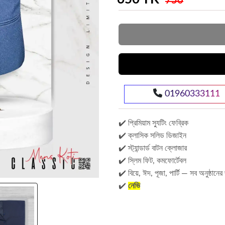
750
01960333111
✔️ প্রিমিয়াম স্যুটিং ফেব্রিক
✔️ ক্লাসিক সলিড ডিজাইন
✔️ স্ট্যান্ডার্ড বাটন ক্লোজার
✔️ স্লিম ফিট, কমফোর্টেবল
✔️ বিয়ে, ঈদ, পূজা, পার্টি — সব অনুষ্ঠান
✔️
নেভি