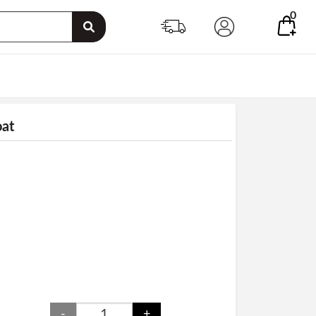
0
at
-
+