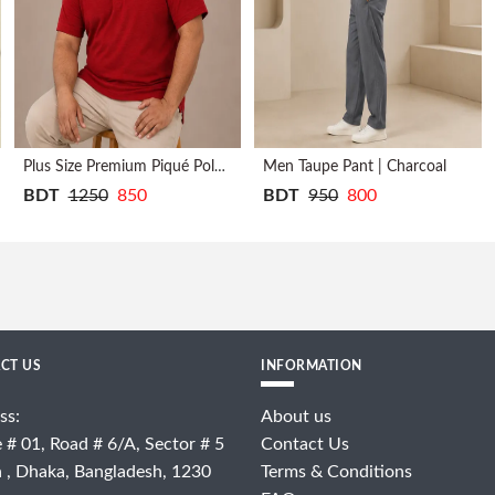
Men Taupe Pant | Charcoal
Men Taupe Pant | Bro
Plus Size Premium Piqué Polo Shirt | Red Wine
BDT
950
800
BDT
950
800
CT US
INFORMATION
ss:
About us
 # 01, Road # 6/A, Sector # 5
Contact Us
a , Dhaka, Bangladesh, 1230
Terms & Conditions